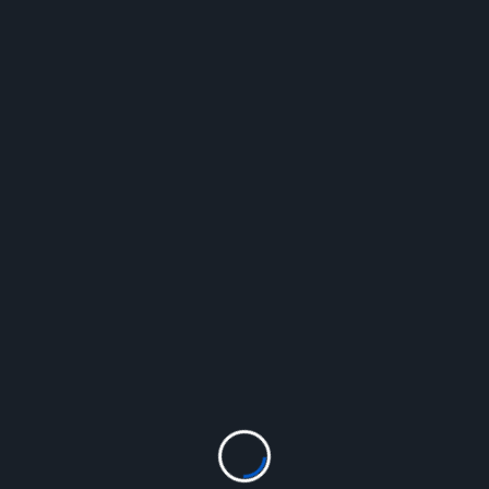
Theologisch
Eine Weihnachtsgeschichte und zwei
Autoren
Tarek
Dez. 29, 2023
Alle Jahre wieder … wird an Weihnachten vielerorts
ein Krippenspiel aufgeführt. Zu unserer
romantischen Vorstellung von Weihnachten gehört
es einfach...